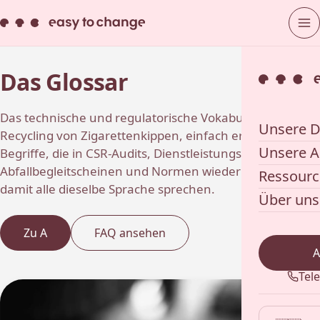
Das Glossar
Das technische und regulatorische Vokabular zum
Unsere D
Recycling von Zigarettenkippen, einfach erklärt. Alle
Unsere A
Begriffe, die in CSR-Audits, Dienstleistungsverträgen,
Abfallbegleitscheinen und Normen wiederkehren —
Ressour
damit alle dieselbe Sprache sprechen.
Über uns
Zu A
FAQ ansehen
A
Tel