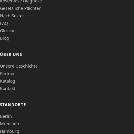
Kostenlose Diagnose
Gesetzliche Pflichten
Nach Sektor
FAQ
Corentin · Easy to Change
✕
📅
↺
Glossar
Clone du co-fondateur · En ligne
Blog
ÜBER UNS
Unsere Geschichte
Partner
Katalog
Kontakt
STANDORTE
Berlin
München
Hamburg