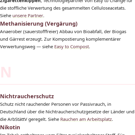
Zigarettenkippen
, Technologiepartner von Easy to Change für
die stoffliche Verwertung des gesammelten Celluloseacetats.
Siehe
unsere Partner
.
Methanisierung (Vergärung)
Anaerober (sauerstofffreier) Abbau von Bioabfall, der Biogas
und Gärrest erzeugt. Zur Kompostierung komplementärer
Verwertungsweg — siehe
Easy to Compost
.
N
Nichtraucherschutz
Schutz nicht rauchender Personen vor Passivrauch, in
Deutschland über die Nichtraucherschutzgesetze der Länder und
die ArbStättV geregelt. Siehe
Rauchen am Arbeitsplatz
.
Nikotin
Im Tabak enthaltener, vom Filter zurückgehaltener Stoff. Für