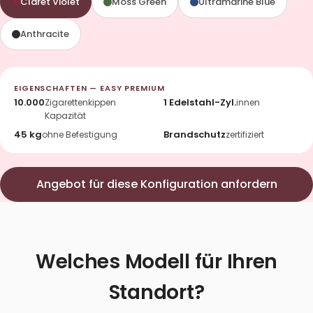
Claret Violet
Moss Green
Ultramarine Blue
Anthracite
EIGENSCHAFTEN — EASY PREMIUM
10.000
1 Edelstahl-Zyl.
Zigarettenkippen
innen
Kapazität
45 kg
Brandschutz
ohne Befestigung
zertifiziert
Angebot für diese Konfiguration anfordern
Welches Modell für Ihren
Standort?