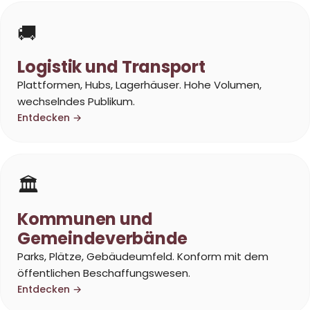
🚚
Logistik und Transport
Plattformen, Hubs, Lagerhäuser. Hohe Volumen,
wechselndes Publikum.
Entdecken →
Corentin · Easy to Change
✕
📅
↺
🏛️
Clone du co-fondateur · En ligne
Kommunen und
Gemeindeverbände
Parks, Plätze, Gebäudeumfeld. Konform mit dem
öffentlichen Beschaffungswesen.
Entdecken →