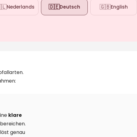
🇱
🇩🇪
🇬🇧
Nederlands
Deutsch
English
fallarten.
Rahmen:
eine
klare
bereichen.
löst genau