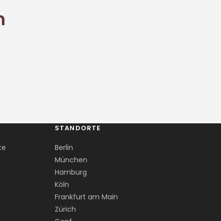
Corentin · Easy to Change
✕
📅
↺
n
Clone du co-fondateur · En ligne
STANDORTE
te
Berlin
München
Hamburg
Köln
Frankfurt am Main
Zürich