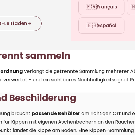
🇫🇷

Français
-Leitfaden
→
🇪🇸
Español
rennt sammeln
rordnung
verlangt die getrennte Sammlung mehrerer Ab
r verwertet – und ein sichtbares Nachhaltigkeitssignal. 
nd Beschilderung
nnung braucht
passende Behälter
am richtigen Ort und 
h für Kippen mit eigenen Aschenbechern an den Raucher
nkt landet die Kippe am Boden. Eine
Kippen-Sammlung