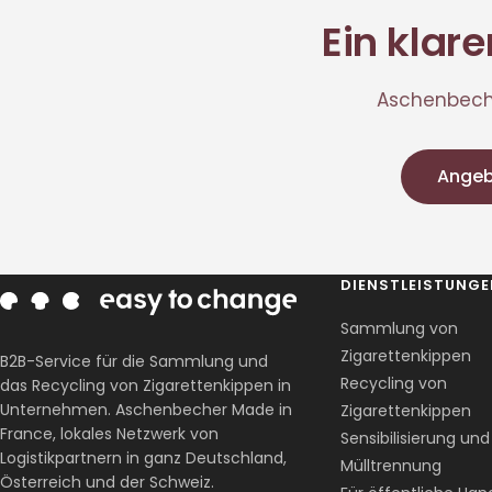
Ein klar
Aschenbeche
Angeb
DIENSTLEISTUNG
Sammlung von
Zigarettenkippen
B2B-Service für die Sammlung und
Recycling von
das Recycling von Zigarettenkippen in
Unternehmen. Aschenbecher Made in
Zigarettenkippen
France, lokales Netzwerk von
Sensibilisierung und
Logistikpartnern in ganz Deutschland,
Mülltrennung
Österreich und der Schweiz.