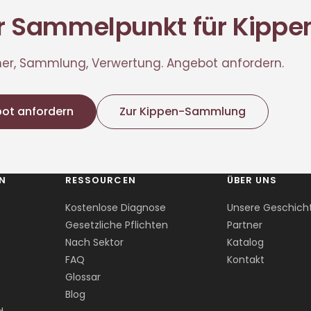
er Sammelpunkt für Kippe
r, Sammlung, Verwertung. Angebot anfordern.
ot anfordern
Zur Kippen-Sammlung
EN
RESSOURCEN
ÜBER UNS
Kostenlose Diagnose
Unsere Geschich
Gesetzliche Pflichten
Partner
Nach Sektor
Katalog
FAQ
Kontakt
Glossar
Blog