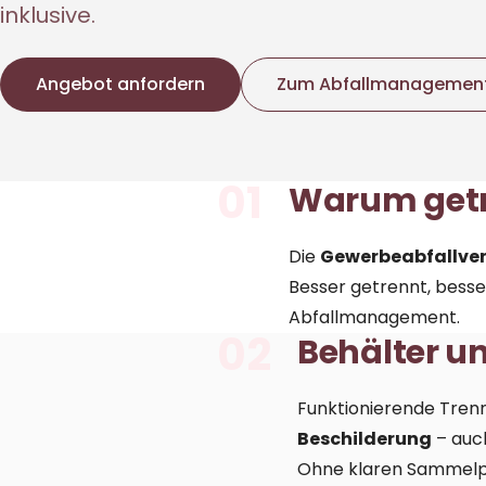
inklusive.
Angebot anfordern
Zum Abfallmanagement
01
Warum get
Die
Gewerbeabfallve
Besser getrennt, besse
Abfallmanagement
.
02
Behälter u
Funktionierende Tre
Beschilderung
– auc
Ohne klaren Sammelpu