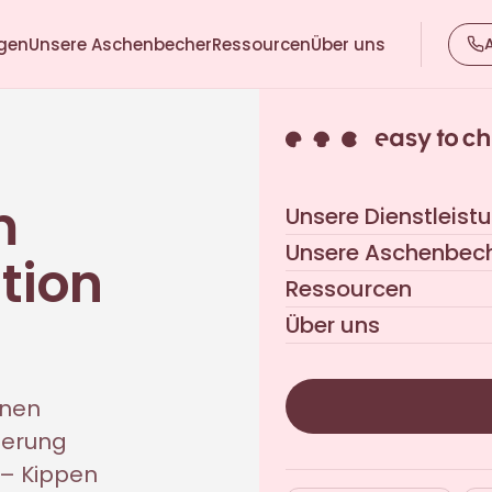
ngen
Unsere Aschenbecher
Ressourcen
Über uns
m
Unsere Dienstleist
Unsere Aschenbec
tion
Ressourcen
Über uns
nnen
derung
 – Kippen