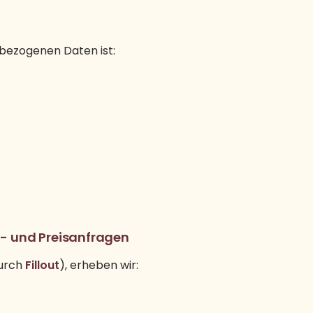
nbezogenen Daten ist:
g- und Preisanfragen
durch
Fillout
), erheben wir: