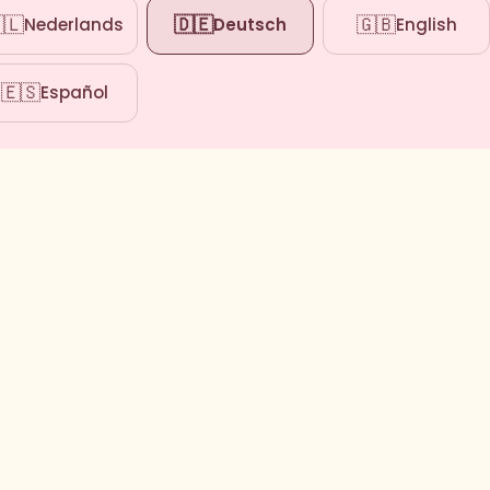
🇱
🇩🇪
🇬🇧
Nederlands
Deutsch
English
🇪🇸
Español