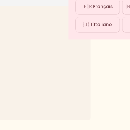
🇫🇷

Français
🇮🇹
Italiano