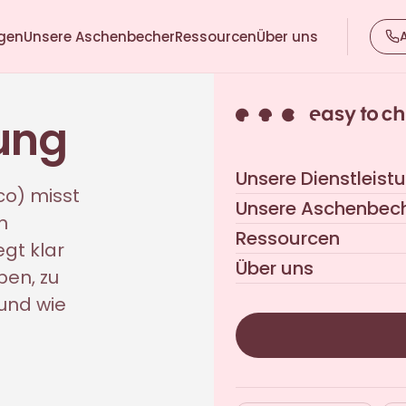
ngen
Unsere Aschenbecher
Ressourcen
Über uns
ung
Unsere Dienstleist
o) misst
Unsere Aschenbec
n
Ressourcen
gt klar
Über uns
ben, zu
 und wie