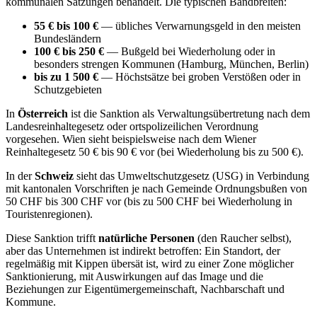
kommunalen Satzungen behandelt. Die typischen Bandbreiten:
55 € bis 100 €
— übliches Verwarnungsgeld in den meisten
Bundesländern
100 € bis 250 €
— Bußgeld bei Wiederholung oder in
besonders strengen Kommunen (Hamburg, München, Berlin)
bis zu 1 500 €
— Höchstsätze bei groben Verstößen oder in
Schutzgebieten
In
Österreich
ist die Sanktion als Verwaltungsübertretung nach dem
Landesreinhaltegesetz oder ortspolizeilichen Verordnung
vorgesehen. Wien sieht beispielsweise nach dem Wiener
Reinhaltegesetz 50 € bis 90 € vor (bei Wiederholung bis zu 500 €).
In der
Schweiz
sieht das Umweltschutzgesetz (USG) in Verbindung
mit kantonalen Vorschriften je nach Gemeinde Ordnungsbußen von
50 CHF bis 300 CHF vor (bis zu 500 CHF bei Wiederholung in
Touristenregionen).
Diese Sanktion trifft
natürliche Personen
(den Raucher selbst),
aber das Unternehmen ist indirekt betroffen: Ein Standort, der
regelmäßig mit Kippen übersät ist, wird zu einer Zone möglicher
Sanktionierung, mit Auswirkungen auf das Image und die
Beziehungen zur Eigentümergemeinschaft, Nachbarschaft und
Kommune.