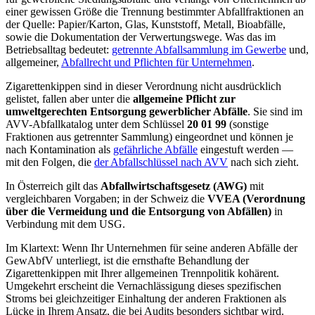
einer gewissen Größe die Trennung bestimmter Abfallfraktionen an
der Quelle: Papier/Karton, Glas, Kunststoff, Metall, Bioabfälle,
sowie die Dokumentation der Verwertungswege. Was das im
Betriebsalltag bedeutet:
getrennte Abfallsammlung im Gewerbe
und,
allgemeiner,
Abfallrecht und Pflichten für Unternehmen
.
Zigarettenkippen sind in dieser Verordnung nicht ausdrücklich
gelistet, fallen aber unter die
allgemeine Pflicht zur
umweltgerechten Entsorgung gewerblicher Abfälle
. Sie sind im
AVV-Abfallkatalog unter dem Schlüssel
20 01 99
(sonstige
Fraktionen aus getrennter Sammlung) eingeordnet und können je
nach Kontamination als
gefährliche Abfälle
eingestuft werden —
mit den Folgen, die
der Abfallschlüssel nach AVV
nach sich zieht.
In Österreich gilt das
Abfallwirtschaftsgesetz (AWG)
mit
vergleichbaren Vorgaben; in der Schweiz die
VVEA (Verordnung
über die Vermeidung und die Entsorgung von Abfällen)
in
Verbindung mit dem USG.
Im Klartext: Wenn Ihr Unternehmen für seine anderen Abfälle der
GewAbfV unterliegt, ist die ernsthafte Behandlung der
Zigarettenkippen mit Ihrer allgemeinen Trennpolitik kohärent.
Umgekehrt erscheint die Vernachlässigung dieses spezifischen
Stroms bei gleichzeitiger Einhaltung der anderen Fraktionen als
Lücke in Ihrem Ansatz, die bei Audits besonders sichtbar wird.