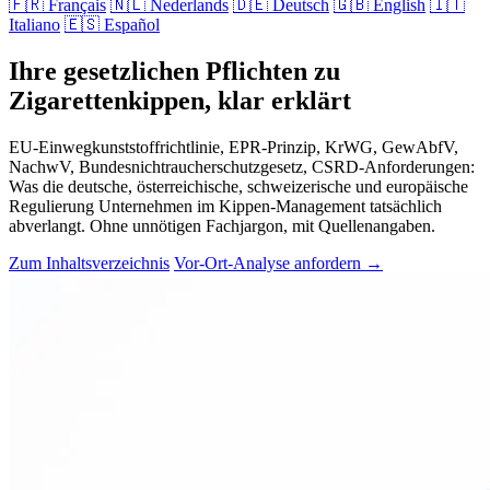
🇫🇷
Français
🇳🇱
Nederlands
🇩🇪
Deutsch
🇬🇧
English
🇮🇹
Italiano
🇪🇸
Español
Ihre gesetzlichen Pflichten zu
Zigarettenkippen, klar erklärt
EU-Einwegkunststoffrichtlinie, EPR-Prinzip, KrWG, GewAbfV,
NachwV, Bundesnichtraucherschutzgesetz, CSRD-Anforderungen:
Was die deutsche, österreichische, schweizerische und europäische
Regulierung Unternehmen im Kippen-Management tatsächlich
abverlangt. Ohne unnötigen Fachjargon, mit Quellenangaben.
Zum Inhaltsverzeichnis
Vor-Ort-Analyse anfordern
→