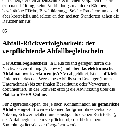
einrichten, der den arbeitsschutzrechtlichen Vorgaben entspricht
(separate Lüftung, keine Verbindung zu anderen Räumen,
beschränkte Fläche, Beschilderung). Solche Raucherräume sind
aber kostspielig und selten; an den meisten Standorten gehen die
Raucher hinaus.
05
Abfall-Rückverfolgbarkeit: der
verpflichtende Abfallbegleitschein
Der
Abfallbegleitschein
, in Deutschland geregelt durch die
Nachweisverordnung (NachwV) und über das
elektronische
Abfallnachweisverfahren (eANV)
abgebildet, ist das offizielle
Dokument, das den Weg eines Abfalls vom Erzeuger (Ihrem
Unternehmen) bis zur finalen Beseitigung oder Verwertung
dokumentiert. In der Schweiz erfolgt die Abwicklung über die
Plattform
VeVA-Online
.
Für Zigarettenkippen, die je nach Kontamination als
gefährliche
Abfälle
eingestuft werden können (aufgrund ihres Gehalts an
Nikotin, Schwermetallen und sonstigen toxischen Reststoffen), ist
der Abfallbegleitschein verpflichtend, sobald sie einem
Sammlungsdienstleister übergeben werden.