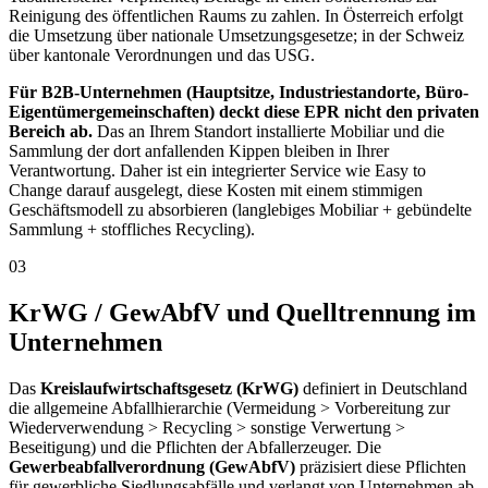
Reinigung des öffentlichen Raums zu zahlen. In Österreich erfolgt
die Umsetzung über nationale Umsetzungsgesetze; in der Schweiz
über kantonale Verordnungen und das USG.
Für B2B-Unternehmen (Hauptsitze, Industriestandorte, Büro-
Eigentümergemeinschaften) deckt diese EPR nicht den privaten
Bereich ab.
Das an Ihrem Standort installierte Mobiliar und die
Sammlung der dort anfallenden Kippen bleiben in Ihrer
Verantwortung. Daher ist ein integrierter Service wie Easy to
Change darauf ausgelegt, diese Kosten mit einem stimmigen
Geschäftsmodell zu absorbieren (langlebiges Mobiliar + gebündelte
Sammlung + stoffliches Recycling).
03
KrWG / GewAbfV und Quelltrennung im
Unternehmen
Das
Kreislaufwirtschaftsgesetz (KrWG)
definiert in Deutschland
die allgemeine Abfallhierarchie (Vermeidung > Vorbereitung zur
Wiederverwendung > Recycling > sonstige Verwertung >
Beseitigung) und die Pflichten der Abfallerzeuger. Die
Gewerbeabfallverordnung (GewAbfV)
präzisiert diese Pflichten
für gewerbliche Siedlungsabfälle und verlangt von Unternehmen ab