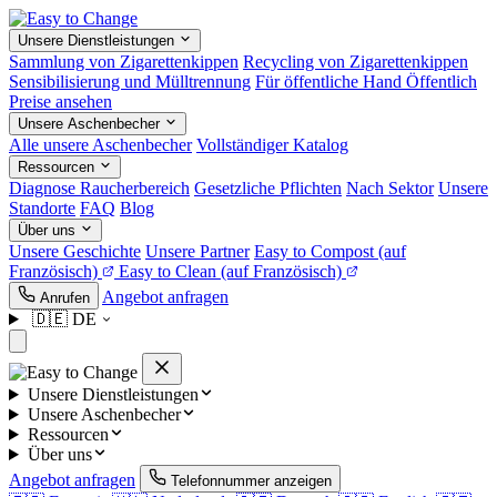
Unsere Dienstleistungen
Sammlung von Zigarettenkippen
Recycling von Zigarettenkippen
Sensibilisierung und Mülltrennung
Für öffentliche Hand
Öffentlich
Preise ansehen
Unsere Aschenbecher
Alle unsere Aschenbecher
Vollständiger Katalog
Ressourcen
Diagnose Raucherbereich
Gesetzliche Pflichten
Nach Sektor
Unsere
Standorte
FAQ
Blog
Über uns
Unsere Geschichte
Unsere Partner
Easy to Compost
(auf
Französisch)
Easy to Clean
(auf Französisch)
Angebot anfragen
Anrufen
🇩🇪
DE
Unsere Dienstleistungen
Unsere Aschenbecher
Ressourcen
Über uns
Angebot anfragen
Telefonnummer anzeigen