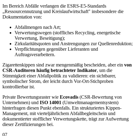
Im Bereich Abfälle verlangen die ESRS-E5-Standards
„Ressourcennutzung und Kreislaufwirtschaft" insbesondere die
Dokumentation von:
Abfallmengen nach Art;
Verwertungswegen (stoffliches Recycling, energetische
Verwertung, Beseitigung);
Zirkularitätsquoten und Anstrengungen zur Quellenreduktion;
Verpflichtungen gegenüber Lieferanten und
Auftragsverarbeitern.
Zigarettenkippen sind zwar mengenmäßig bescheiden, aber ein
von
CSR-Auditoren häufig betrachteter Indikator
, um die
Stimmigkeit einer Abfallpolitik zu validieren: ein sichtbarer,
symbolischer Strom, der leicht durch Vor-Ort-Stichproben
kontrollierbar ist.
Private Bewertungsraster wie
Ecovadis
(CSR-Bewertung von
Unternehmen) und
ISO 14001
(Umweltmanagementsystem)
hinterfragen diesen Punkt ebenfalls. Ein strukturiertes Kippen-
Management, mit vierteljährlichem Abfallbegleitschein und
dokumentierter stofflicher Verwertungskette, trägt zur Aufwertung
dieser Zertifizierungen bei.
07