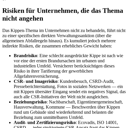
Risiken für Unternehmen, die das Thema
nicht angehen
Das Kippen-Thema im Unternehmen nicht zu behandeln, führt nicht
zu einer spezifischen direkten Verwaltungssanktion (über die
allgemeinen Abfallregeln hinaus). Es kumuliert jedoch mehrere
indirekte Risiken, die zusammen erhebliches Gewicht haben:
Brandrisiko
: Eine schlecht ausgedrückte Kippe ist nach wie
vor eine der ersten Brandursachen im urbanen und
industriellen Umfeld. Versicherer berücksichtigen dieses
Risiko in ihrer Tarifierung der gewerblichen
Allgefahrenversicherung.
CSR- und Imagerisiko
: Kundenbesuch, CSRD-Audit,
Presseberichterstattung, Fotos in sozialen Netzwerken — ein
mit Kippen übersäter Eingang sendet ein negatives Signal, das
auch alle CSR-Initiativen der Welt nicht ausgleichen.
Beziehungsrisiko
: Nachbarschaft, Eigentümergemeinschaft,
Hausverwaltung, Kommune — Beschwerden über Kippen
rund um Gebäude sind wiederkehrend und belasten die
Beziehung zum unmittelbaren Umfeld.
Audit- und Zertifizierungsrisiko
: Ecovadis, ISO 14001,
CSRD — jeder strukturierte CSR-Ansatz fragt das Kippen-