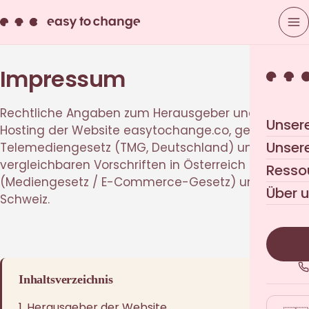
Impressum
Rechtliche Angaben zum Herausgeber und zum
Unser
Hosting der Website easytochange.co, gemäß § 5
Unser
Telemediengesetz (TMG, Deutschland) und
vergleichbaren Vorschriften in Österreich
Resso
(Mediengesetz / E-Commerce-Gesetz) und der
Über 
Schweiz.
Inhaltsverzeichnis
1. Herausgeber der Website