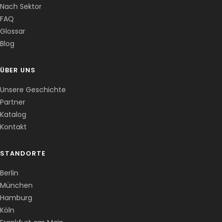
Nach Sektor
FAQ
Corentin · Easy to Change
✕
📅
↺
Glossar
Clone du co-fondateur · En ligne
Blog
ÜBER UNS
Unsere Geschichte
Partner
Katalog
Kontakt
STANDORTE
Berlin
München
Hamburg
Köln