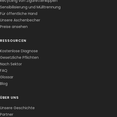
Recycling von Zigarettenkippen
Sensibilisierung und Mülltrennung
Für öffentliche Hand
Unsere Aschenbecher
Preise ansehen
RESSOURCEN
Kostenlose Diagnose
Gesetzliche Pflichten
Nach Sektor
FAQ
Corentin · Easy to Change
✕
📅
↺
Glossar
Clone du co-fondateur · En ligne
Blog
ÜBER UNS
Unsere Geschichte
Partner