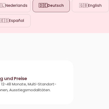
🇱
🇩🇪
🇬🇧
Nederlands
Deutsch
English
🇪🇸
Español
g und Preise
t 12-48 Monate, Multi-Standort-
onen, Ausstiegsmodalitäten.