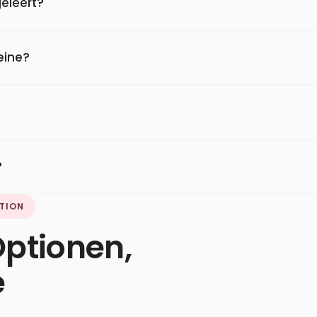
eleert?
eine?
?
ATION
ptionen,
e