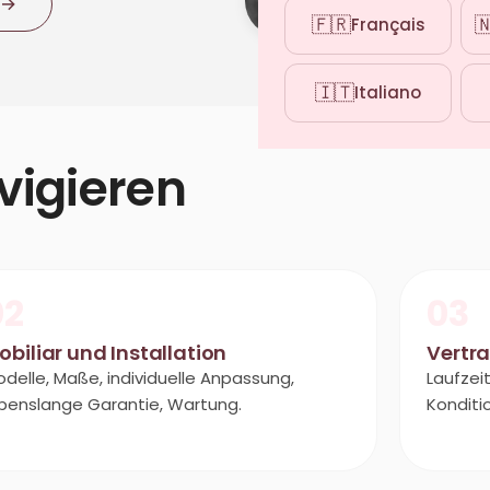
→
🇫🇷

Français
🇮🇹
Italiano
igieren
02
03
obiliar und Installation
Vertra
delle, Maße, individuelle Anpassung,
Laufzei
benslange Garantie, Wartung.
Konditi