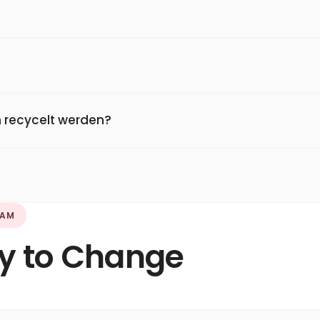
ch recycelt werden?
EAM
sy to Change