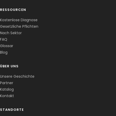
RESSOURCEN
Kostenlose Diagnose
Gesetzliche Pflichten
Nach Sektor
FAQ
Corentin · Easy to Change
✕
📅
↺
Glossar
Clone du co-fondateur · En ligne
Blog
ÜBER UNS
Unsere Geschichte
Partner
Katalog
Kontakt
STANDORTE