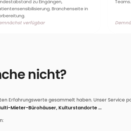
indestabstand zu Eingängen,
Teams. 
tientensensibilisierung. Branchenseite in
orbereitung.
emnächst verfügbar
Demnäc
nche nicht?
eisten Erfahrungswerte gesammelt haben. Unser Service pa
ulti-Mieter-Bürohäuser, Kulturstandorte …
n: