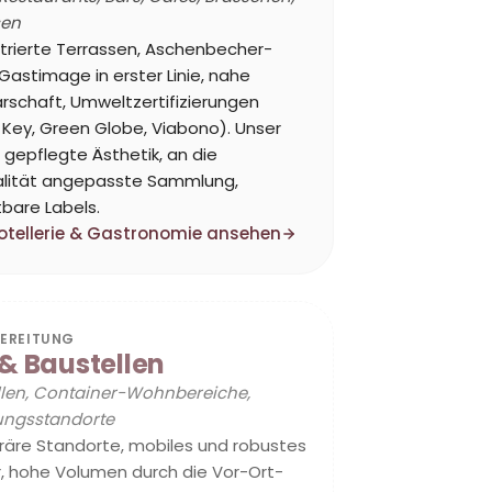
sen
trierte Terrassen, Aschenbecher-
, Gastimage in erster Linie, nahe
rschaft, Umweltzertifizierungen
Key, Green Globe, Viabono). Unser
 gepflegte Ästhetik, an die
alität angepasste Sammlung,
bare Labels.
Hotellerie & Gastronomie ansehen
BEREITUNG
& Baustellen
llen, Container-Wohnbereiche,
ungsstandorte
äre Standorte, mobiles und robustes
r, hohe Volumen durch die Vor-Ort-