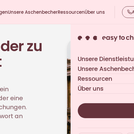
ngen
Unsere Aschenbecher
Ressourcen
Über uns
der zu
t
Unsere Dienstleist
Unsere Aschenbec
Ressourcen
Über uns
ein
der eine
eichungen.
twort an