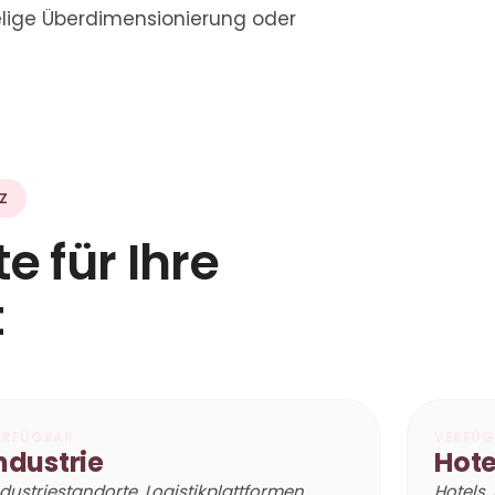
ielige Überdimensionierung oder
Z
te für Ihre
t
ERFÜGBAR
VERFÜG
ndustrie
Hote
dustriestandorte, Logistikplattformen,
Hotels,