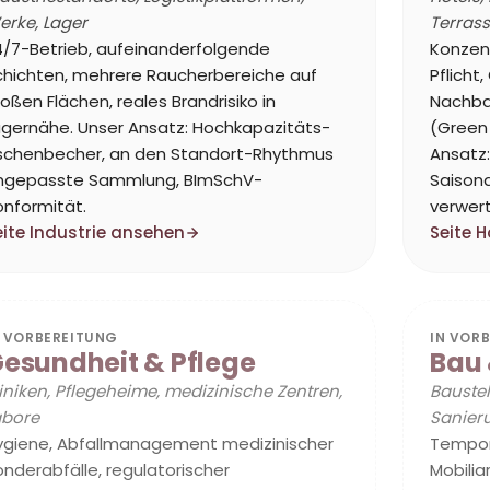
erke, Lager
Terras
4/7-Betrieb, aufeinanderfolgende
Konzen
chichten, mehrere Raucherbereiche auf
Pflicht
oßen Flächen, reales Brandrisiko in
Nachba
agernähe. Unser Ansatz: Hochkapazitäts-
(Green 
schenbecher, an den Standort-Rhythmus
Ansatz:
ngepasste Sammlung, BImSchV-
Saison
onformität.
verwert
eite Industrie ansehen
Seite 
N VORBEREITUNG
IN VOR
esundheit & Pflege
Bau 
iniken, Pflegeheime, medizinische Zentren,
Bauste
abore
Sanier
ygiene, Abfallmanagement medizinischer
Tempor
nderabfälle, regulatorischer
Mobilia