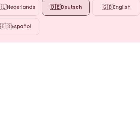
🇱
🇩🇪
🇬🇧
Nederlands
Deutsch
English
🇪🇸
Español