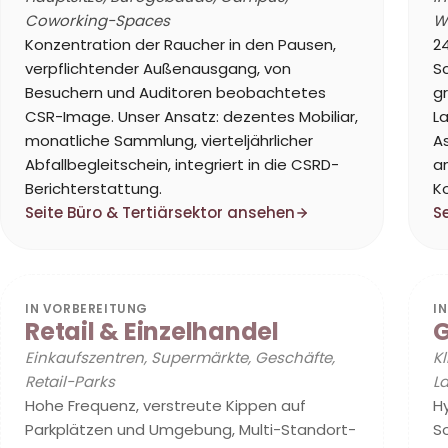
Coworking-Spaces
W
Konzentration der Raucher in den Pausen,
2
verpflichtender Außenausgang, von
S
Besuchern und Auditoren beobachtetes
gr
CSR-Image. Unser Ansatz: dezentes Mobiliar,
L
monatliche Sammlung, vierteljährlicher
A
Abfallbegleitschein, integriert in die CSRD-
a
Berichterstattung.
K
Seite Büro & Tertiärsektor ansehen
S
IN VORBEREITUNG
I
Retail & Einzelhandel
G
Einkaufszentren, Supermärkte, Geschäfte,
Kl
Retail-Parks
L
Hohe Frequenz, verstreute Kippen auf
H
Parkplätzen und Umgebung, Multi-Standort-
So