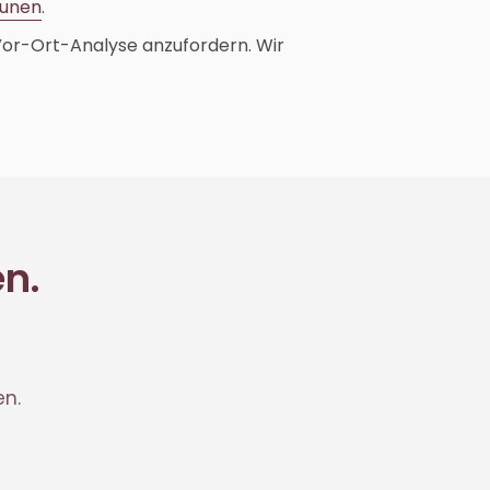
unen
.
 Vor-Ort-Analyse anzufordern. Wir
en.
Corentin · Easy to Change
✕
📅
↺
Clone du co-fondateur · En ligne
en.