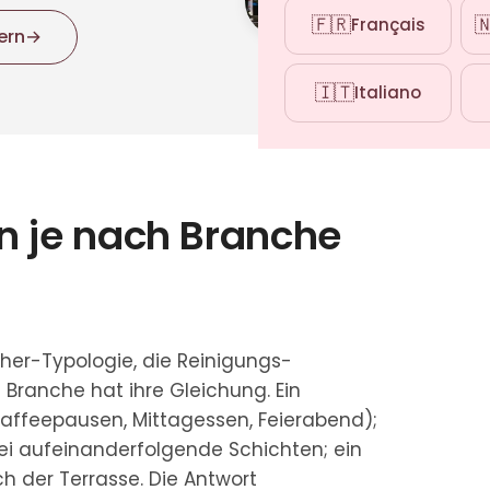
🇫🇷

Français
ern
→
🇮🇹
Italiano
n je nach Branche
her-Typologie, die Reinigungs-
Branche hat ihre Gleichung. Ein
(Kaffeepausen, Mittagessen, Feierabend);
drei aufeinanderfolgende Schichten; ein
h der Terrasse. Die Antwort