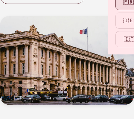
🇫🇷
🇩🇪
🇮