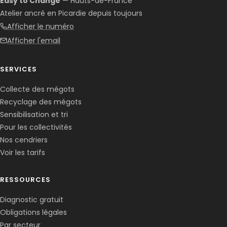
Easy to Change
— Hauts-de-France
Atelier ancré en Picardie depuis toujours
Afficher le numéro
Afficher l'email
SERVICES
Collecte des mégots
Recyclage des mégots
Sensibilisation et tri
Pour les collectivités
Nos cendriers
Voir les tarifs
RESSOURCES
Diagnostic gratuit
Obligations légales
Corentin · Easy to Change
✕
📅
↺
Par secteur
Clone du co-fondateur · En ligne