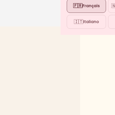
🇫🇷

Français
🇮🇹
Italiano