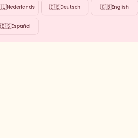
🇱
🇩🇪
🇬🇧
Nederlands
Deutsch
English
🇪🇸
Español