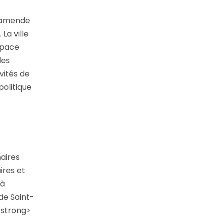
 (amende
La ville
space
les
vités de
politique
naires
ires et
 à
de Saint-
/strong>