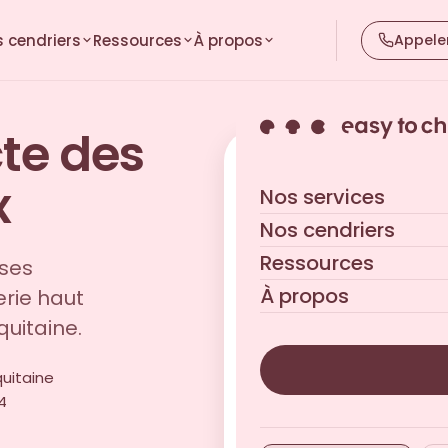
 cendriers
Ressources
À propos
Appele
cte des
Obtenez votre devis 
x
Nos services
Réponse sous 24h ouvrées
Nos cendriers
Ressources
ises
À propos
erie haut
uitaine.
quitaine
4