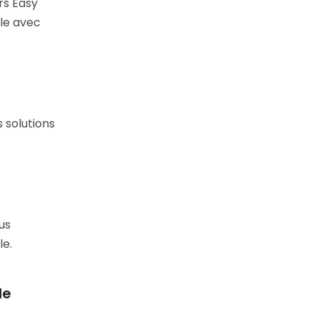
rs Easy
ble avec
s solutions
us
le.
de