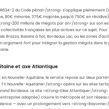
le R634-2 du Code pénal</strong> s'applique pleinement
e, 90€ minorée, 375€ majorée, jusqu'à 750€ en récidive). 
trong>200 millions de mégots par an</strong> sur son e
s collectivités françaises les plus actives sur ce sujet. Pour 
s Brazza, Bassins à flot, Bordeaux Lac, ou les zones d'acti
n argument fort pour intégrer la gestion mégots dans la 
oirie.
taine et axe Atlantique
 en Nouvelle-Aquitaine, le service repose sur deux parte
ri Nouvelle-Aquitaine</strong> opère sur les sites tertia
grand Bordeaux. Le site <strong>Elise Atlantique</strong>
 entreprise adaptée) couvre la métropole et son réseau 
Talence — avec un prolongement vers <strong>Bayonne<