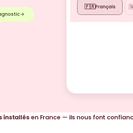
🇫🇷

Français
agnostic
→
s installés
en France — ils nous font confian