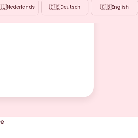
🇱
🇩🇪
🇬🇧
Nederlands
Deutsch
English
ce