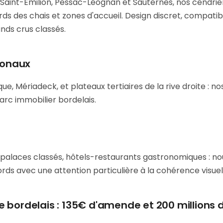
Saint-Émilion, Pessac-Léognan et Sauternes, nos cendrie
ds des chais et zones d'accueil. Design discret, compati
nds crus classés.
gionaux
que, Mériadeck, et plateaux tertiaires de la rive droite : no
parc immobilier bordelais.
, palaces classés, hôtels-restaurants gastronomiques : no
rds avec une attention particulière à la cohérence visuel
 bordelais : 135€ d'amende et 200 millions 