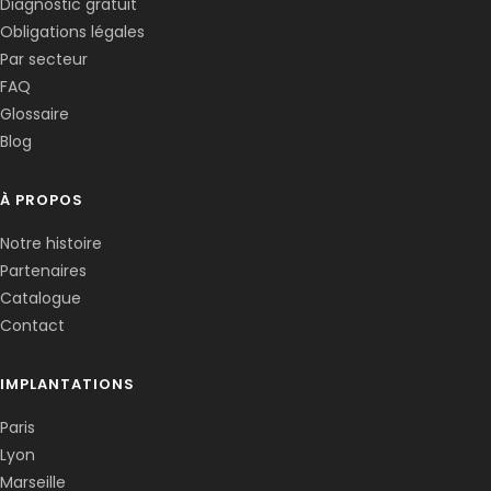
Diagnostic gratuit
Obligations légales
Corentin · Easy to Change
✕
📅
↺
Par secteur
Clone du co-fondateur · En ligne
FAQ
Glossaire
Blog
À PROPOS
Notre histoire
Partenaires
Catalogue
Contact
IMPLANTATIONS
Paris
Lyon
Marseille