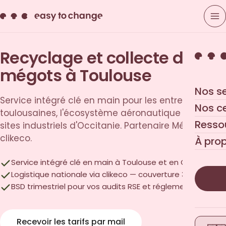
Recyclage et collecte des
mégots à Toulouse
Nos s
Service intégré clé en main pour les entreprises
Nos c
toulousaines, l'écosystème aéronautique et les
Resso
sites industriels d'Occitanie. Partenaire MéGO! et
clikeco.
À pro
Service intégré clé en main à Toulouse et en Occitanie
Logistique nationale via clikeco — couverture 31, 81, 32, 82
BSD trimestriel pour vos audits RSE et réglementaires
Recevoir les tarifs par mail