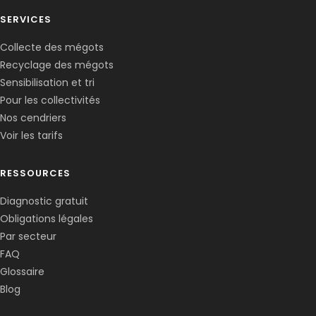
SERVICES
Collecte des mégots
Recyclage des mégots
Sensibilisation et tri
Pour les collectivités
Nos cendriers
Voir les tarifs
RESSOURCES
Diagnostic gratuit
Obligations légales
Corentin · Easy to Change
✕
📅
↺
Par secteur
Clone du co-fondateur · En ligne
FAQ
Glossaire
Blog