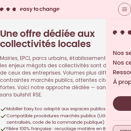
Une offre dédiée aux
collectivités locales
Nos s
Mairies, EPCI, parcs urbains, établissements publics :
Nos c
les enjeux mégots des collectivités sont différents
Resso
de ceux des entreprises. Volumes plus diffus,
contraintes marchés publics, attentes citoyennes
À pro
fortes. Voici notre approche dédiée — sans détour,
sans bullshit RSE.
Mobilier Easy Eco adapté aux espaces publics urbains
Compatible procédures marchés publics (UGAP, achats
centralisés, code de la commande publique)
Filière 100% française : recyclage matière en Bretagne via