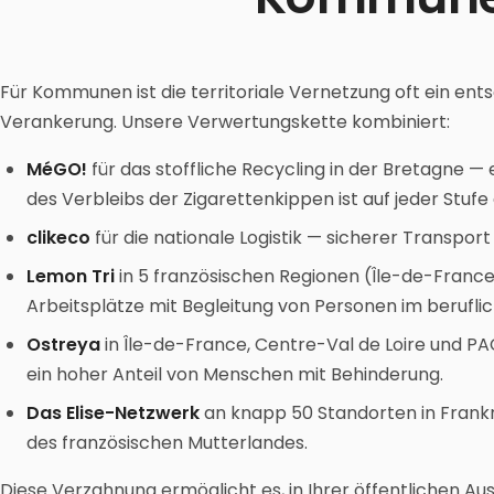
Für Kommunen ist die territoriale Vernetzung oft ein ent
Verankerung. Unsere Verwertungskette kombiniert:
MéGO!
für das stoffliche Recycling in der Bretagne —
des Verbleibs der Zigarettenkippen ist auf jeder Stuf
clikeco
für die nationale Logistik — sicherer Transpor
Lemon Tri
in 5 französischen Regionen (Île-de-Franc
Arbeitsplätze mit Begleitung von Personen im berufl
Ostreya
in Île-de-France, Centre-Val de Loire und 
ein hoher Anteil von Menschen mit Behinderung.
Das Elise-Netzwerk
an knapp 50 Standorten in Frank
des französischen Mutterlandes.
Diese Verzahnung ermöglicht es, in Ihrer öffentlichen Au