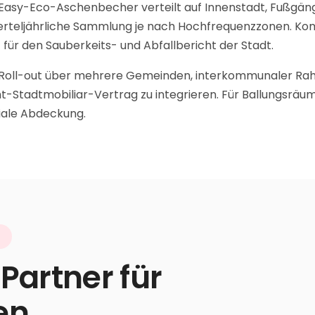
 Easy-Eco-Aschenbecher verteilt auf Innenstadt, Fußgän
ierteljährliche Sammlung je nach Hochfrequenzzonen. Ko
z für den Sauberkeits- und Abfallbericht der Stadt.
 Roll-out über mehrere Gemeinden, interkommunaler Rah
amt-Stadtmobiliar-Vertrag zu integrieren. Für Ballungsräu
riale Abdeckung.
G
Partner für
en