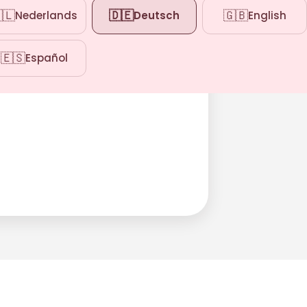
🇱
🇩🇪
🇬🇧
Nederlands
Deutsch
English
🇪🇸
Español