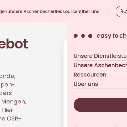
ngen
Unsere Aschenbecher
Ressourcen
Über uns
gebot
Eine Kommunen-Fra
Unsere Dienstleist
Antwort innerhalb von 24 
Unsere Aschenbec
Ressourcen
ände,
Über uns
ippen-
ders
e Mengen,
 Hier
ne CSR-