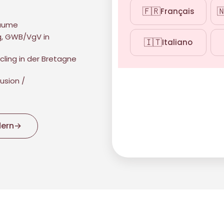
🇫🇷

Français
Räume
g, GWB/VgV in
🇮🇹
Italiano
cling in der Bretagne
usion /
dern
→