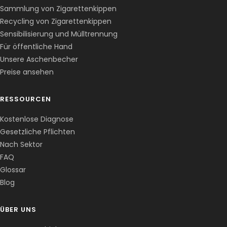
Sammlung von Zigarettenkippen
Recycling von Zigarettenkippen
Sensibilisierung und Mülltrennung
Für öffentliche Hand
Unsere Aschenbecher
Preise ansehen
RESSOURCEN
Kostenlose Diagnose
Gesetzliche Pflichten
Nach Sektor
FAQ
Corentin · Easy to Change
✕
📅
↺
Glossar
Clone du co-fondateur · En ligne
Blog
ÜBER UNS