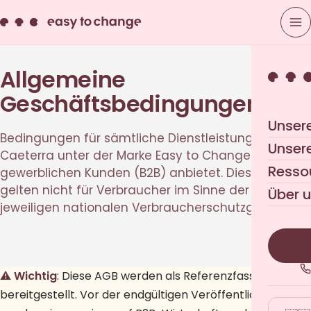
Allgemeine
Geschäftsbedingungen
Unser
Bedingungen für sämtliche Dienstleistungen, die
Unser
Caeterra unter der Marke Easy to Change seinen
Resso
gewerblichen Kunden (B2B) anbietet. Diese AGB
gelten nicht für Verbraucher im Sinne der
Über 
jeweiligen nationalen Verbraucherschutzgesetze.
⚠️ Wichtig
: Diese AGB werden als Referenzfassung
bereitgestellt. Vor der endgültigen Veröffentlichung