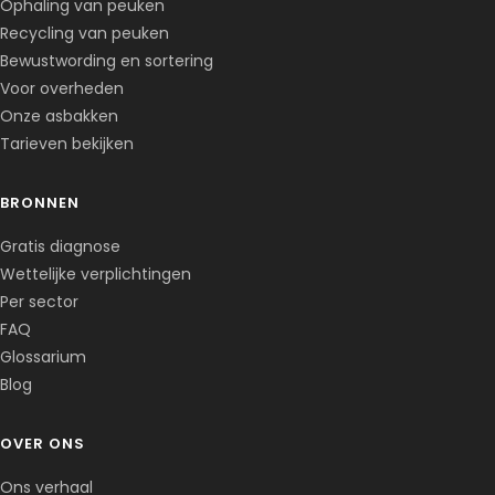
Ophaling van peuken
Recycling van peuken
Bewustwording en sortering
Voor overheden
Onze asbakken
Tarieven bekijken
BRONNEN
Corentin · Easy to Change
✕
📅
↺
Gratis diagnose
Clone du co-fondateur · En ligne
Wettelijke verplichtingen
Per sector
FAQ
Glossarium
Blog
OVER ONS
Ons verhaal