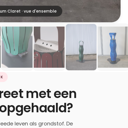
um Claret · vue d'ensemble
UK
reet met een
t opgehaald?
weede leven als grondstof. De