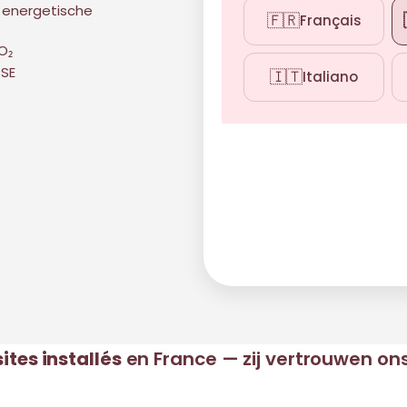
 energetische
🇫🇷
Français
O₂
RSE
🇮🇹
Italiano
ites installés
en France — zij vertrouwen on