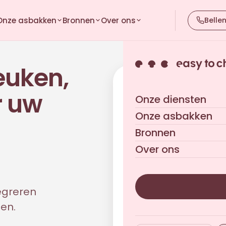
Onze asbakken
Bronnen
Over ons
Belle
euken,
Ontvang uw geperson
r uw
Onze diensten
Vrijblijvend · Antwoord bin
Onze asbakken
Bronnen
Over ons
egreren
en.