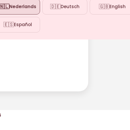
🇳🇱
🇩🇪
🇬🇧
Nederlands
Deutsch
English
🇪🇸
Español
s