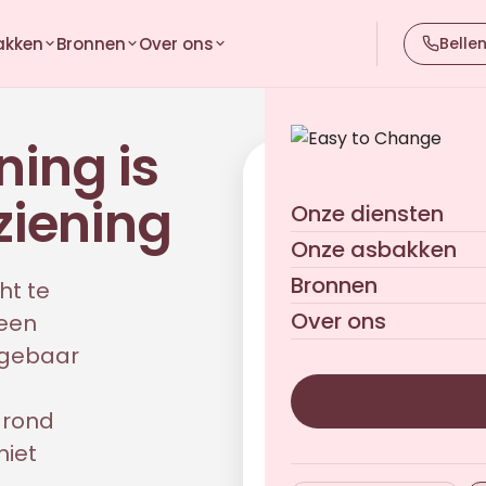
akken
Bronnen
Over ons
Belle
ning is
Praat met ons over u
ziening
Onze diensten
Vrijblijvend · Antwoord bin
Onze asbakken
Bronnen
ht te
Over ons
 een
 gebaar
 rond
niet