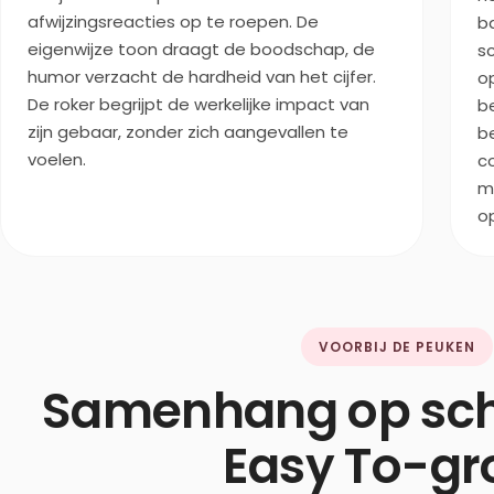
afwijzingsreacties op te roepen. De
b
eigenwijze toon draagt de boodschap, de
s
humor verzacht de hardheid van het cijfer.
o
De roker begrijpt de werkelijke impact van
b
zijn gebaar, zonder zich aangevallen te
b
voelen.
c
m
o
VOORBIJ DE PEUKEN
Samenhang op sch
Easy To-gr