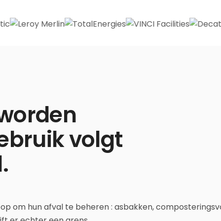
 worden
ebruik volgt
.
 op om hun afval te beheren : asbakken, composteringsvoo
ft er echter een grens.