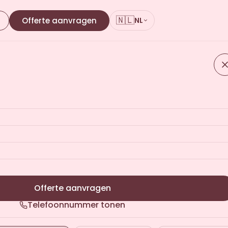
🇳🇱
n
Offerte aanvragen
NL
w project
nen 24 werkuren
Offerte aanvragen
Telefoonnummer tonen