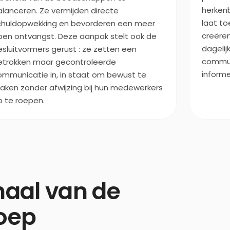
herkenb
alanceren. Ze vermijden directe
laat t
chuldopwekking en bevorderen een meer
creëren
pen ontvangst. Deze aanpak stelt ook de
dagelij
esluitvormers gerust : ze zetten een
commun
etrokken maar gecontroleerde
informe
ommunicatie in, in staat om bewust te
aken zonder afwijzing bij hun medewerkers
p te roepen.
aal van de
oep