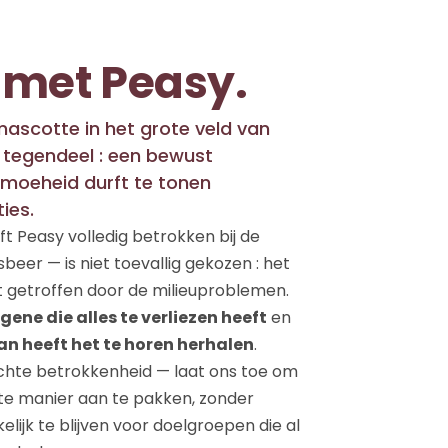
 met Peasy.
mascotte in het grote veld van
et tegendeel : een bewust
e moeheid durft te tonen
ies.
t Peasy volledig betrokken bij de
beer — is niet toevallig gekozen : het
dt getroffen door de milieuproblemen.
gene die alles te verliezen heeft
en
an heeft het te horen herhalen
.
echte betrokkenheid — laat ons toe om
e manier aan te pakken, zonder
lijk te blijven voor doelgroepen die al