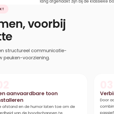
lang afgehaakt zijn bij de klassieke
KT
men, voorbij
te
 een structureel communicatie-
uw peuken-voorziening.
02
03
en aanvaardbare toon
Verbi
nstalleren
Door a
combin
e afstand en de humor laten toe om de
passief 
ardheid van de boodschappen te