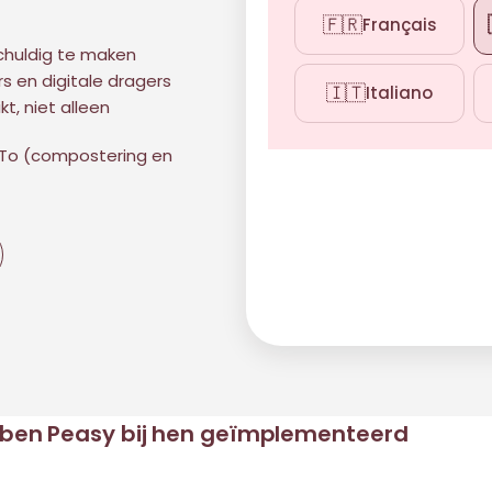
🇫🇷
Français
chuldig te maken
 en digitale dragers
🇮🇹
Italiano
t, niet alleen
To (compostering en
bben Peasy bij hen geïmplementeerd