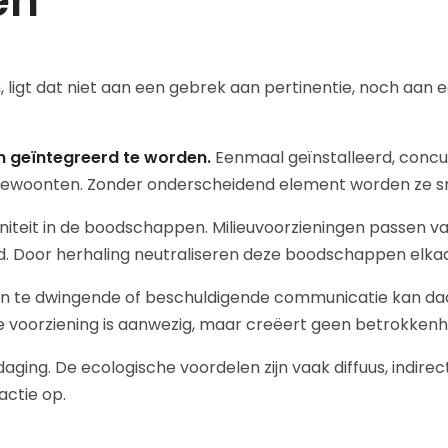
en
, ligt dat niet aan een gebrek aan pertinentie, noch aan e
n geïntegreerd te worden.
Eenmaal geïnstalleerd, concu
en gewoonten. Zonder onderscheidend element worden ze s
eit in de boodschappen. Milieuvoorzieningen passen vaak
 Door herhaling neutraliseren deze boodschappen elkaar 
en te dwingende of beschuldigende communicatie kan daar
: de voorziening is aanwezig, maar creëert geen betrokkenh
daging. De ecologische voordelen zijn vaak diffuus, indir
actie op.