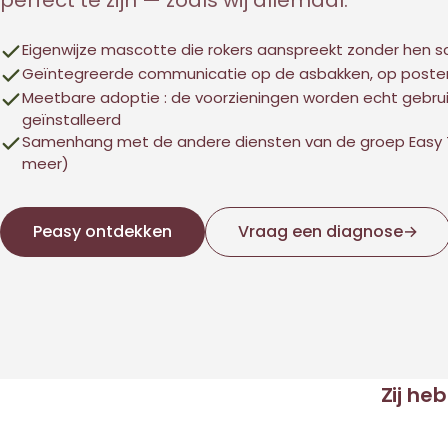
perfect te zijn — zoals wij allemaal.
Eigenwijze mascotte die rokers aanspreekt zonder hen s
Geïntegreerde communicatie op de asbakken, op posters
Meetbare adoptie : de voorzieningen worden echt gebruik
geïnstalleerd
Samenhang met de andere diensten van de groep Easy 
meer)
Peasy ontdekken
Vraag een diagnose
→
Zij he