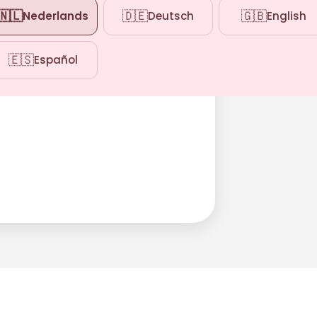
🇳🇱
🇩🇪
🇬🇧
Nederlands
Deutsch
English
🇪🇸
Español