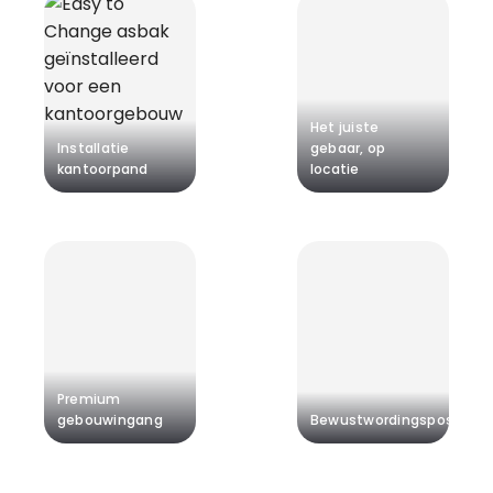
Het juiste
Installatie
gebaar, op
kantoorpand
locatie
Premium
gebouwingang
Bewustwordingsposters