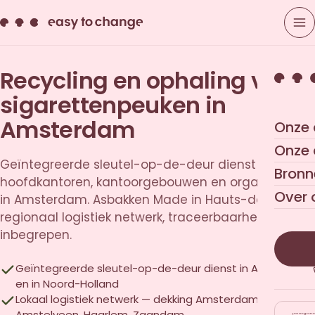
Recycling en ophaling van
sigarettenpeuken in
Amsterdam
Onze 
Onze
Geïntegreerde sleutel-op-de-deur dienst voor
Bronn
hoofdkantoren, kantoorgebouwen en organisaties
Over 
in Amsterdam. Asbakken Made in Hauts-de-France,
regionaal logistiek netwerk, traceerbaarheid
inbegrepen.
Geïntegreerde sleutel-op-de-deur dienst in Amsterdam
en in Noord-Holland
Lokaal logistiek netwerk — dekking Amsterdam,
Amstelveen, Haarlem, Zaandam