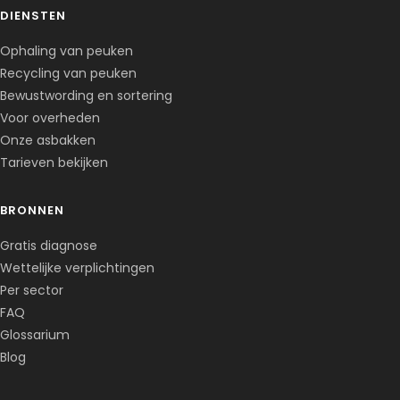
DIENSTEN
Ophaling van peuken
Recycling van peuken
Bewustwording en sortering
Voor overheden
Onze asbakken
Tarieven bekijken
BRONNEN
Corentin · Easy to Change
✕
📅
↺
Gratis diagnose
Clone du co-fondateur · En ligne
Wettelijke verplichtingen
Per sector
FAQ
Glossarium
Blog