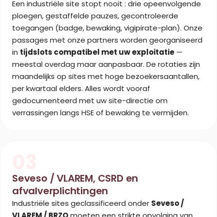
Een industriële site stopt nooit : drie opeenvolgende
ploegen, gestaffelde pauzes, gecontroleerde
toegangen (badge, bewaking, vigipirate-plan). Onze
passages met onze partners worden georganiseerd
in
tijdslots compatibel met uw exploitatie
—
meestal overdag maar aanpasbaar. De rotaties zijn
maandelijks op sites met hoge bezoekersaantallen,
per kwartaal elders. Alles wordt vooraf
gedocumenteerd met uw site-directie om
verrassingen langs HSE of bewaking te vermijden.
03
Seveso / VLAREM, CSRD en
afvalverplichtingen
Industriële sites geclassificeerd onder
Seveso /
VLAREM / BRZO
moeten een strikte opvolging van