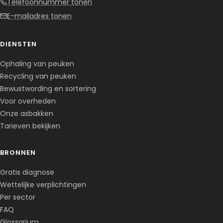
Telefoonnummer tonen
E-mailadres tonen
DIENSTEN
Ophaling van peuken
Recycling van peuken
Bewustwording en sortering
Voor overheden
Onze asbakken
Tarieven bekijken
BRONNEN
Corentin · Easy to Change
✕
📅
↺
Gratis diagnose
Clone du co-fondateur · En ligne
Wettelijke verplichtingen
Per sector
FAQ
Glossarium