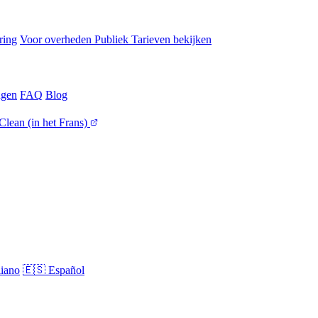
ring
Voor overheden
Publiek
Tarieven bekijken
ngen
FAQ
Blog
 Clean
(in het Frans)
liano
🇪🇸
Español