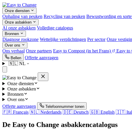
Onze diensten
Ophaling van peuken
Recycling van peuken
Bewustwording en sorte
Onze asbakken
Al onze asbakken
Volledige catalogus
Bronnen
Diagnose rookzone
Wettelijke verplichtingen
Per sector
Onze vestigi
Over ons
Ons verhaal
Onze partners
Easy to Compost
(in het Frans)
Easy to
Offerte aanvragen
Bellen
🇳🇱
NL
Onze diensten
Onze asbakken
Bronnen
Over ons
Offerte aanvragen
Telefoonnummer tonen
🇫🇷
Français
🇳🇱
Nederlands
🇩🇪
Deutsch
🇬🇧
English
🇮🇹
Ita
De Easy to Change asbakkencatalogus