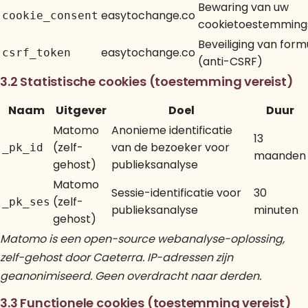
Bewaring van uw
easytochange.co
cookie_consent
cookietoestemming
Beveiliging van form
easytochange.co
csrf_token
(anti-CSRF)
3.2 Statistische cookies (toestemming vereist)
Naam
Uitgever
Doel
Duur
Matomo
Anonieme identificatie
13
(zelf-
van de bezoeker voor
_pk_id
maanden
gehost)
publieksanalyse
Matomo
Sessie-identificatie voor
30
(zelf-
_pk_ses
publieksanalyse
minuten
gehost)
Matomo is een open-source webanalyse-oplossing,
zelf-gehost door Caeterra. IP-adressen zijn
geanonimiseerd. Geen overdracht naar derden.
3.3 Functionele cookies (toestemming vereist)