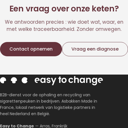
Een vraag over onze keten?
We antwoorden precies : wie doet wat, waar, en
met welke traceerbaarheid. Zonder omwegen.
Contact opnemen
Vraag een diagnose
B2B-dienst voor de ophaling en recycling van
sigarettenpeuken in bedrijven. Asbakken Made in
France, lokaal netwerk van logistieke partners in
heel Nederland en België.
Easy to Change
— Arras, Frankrijk