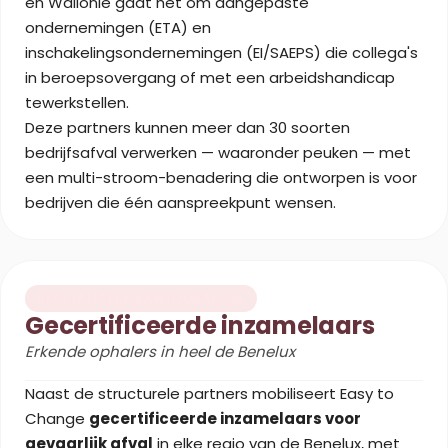
en Wallonië gaat het om aangepaste
ondernemingen (ETA) en
inschakelingsondernemingen (EI/SAEPS) die collega's
in beroepsovergang of met een arbeidshandicap
tewerkstellen.
Deze partners kunnen meer dan 30 soorten
bedrijfsafval verwerken — waaronder peuken — met
een multi-stroom-benadering die ontworpen is voor
bedrijven die één aanspreekpunt wensen.
SPECIALISTEN KANTOORAFVAL
Gecertificeerde inzamelaars
Erkende ophalers in heel de Benelux
Naast de structurele partners mobiliseert Easy to
Change
gecertificeerde inzamelaars voor
gevaarlijk afval
in elke regio van de Benelux, met