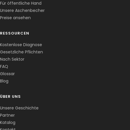
Für öffentliche Hand
Unsere Aschenbecher
Preise ansehen
RESSOURCEN
Kostenlose Diagnose
Gesetzliche Pflichten
Nach Sektor
FAQ
Corentin · Easy to Change
✕
📅
↺
Glossar
Clone du co-fondateur · En ligne
Blog
ÜBER UNS
Unsere Geschichte
Partner
Katalog
Kontakt