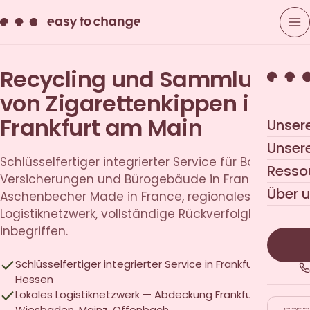
Recycling und Sammlung
von Zigarettenkippen in
Frankfurt am Main
Unser
Unser
Schlüsselfertiger integrierter Service für Banken,
Resso
Versicherungen und Bürogebäude in Frankfurt.
Über 
Aschenbecher Made in France, regionales
Logistiknetzwerk, vollständige Rückverfolgbarkeit
inbegriffen.
Schlüsselfertiger integrierter Service in Frankfurt und in
Hessen
Lokales Logistiknetzwerk — Abdeckung Frankfurt am Main,
Wiesbaden, Mainz, Offenbach