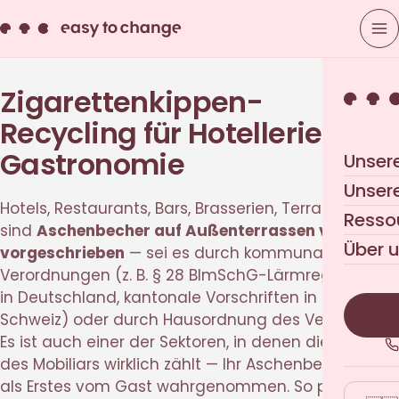
Zigarettenkippen-
Recycling für Hotellerie und
Gastronomie
Unser
Unser
Hotels, Restaurants, Bars, Brasserien, Terrassen: Hier
Resso
sind
Aschenbecher auf Außenterrassen vielerorts
Über 
vorgeschrieben
— sei es durch kommunale
Verordnungen (z. B. § 28 BImSchG-Lärmregulierung
in Deutschland, kantonale Vorschriften in der
Schweiz) oder durch Hausordnung des Vermieters.
Es ist auch einer der Sektoren, in denen die Ästhetik
des Mobiliars wirklich zählt — Ihr Aschenbecher wird
als Erstes vom Gast wahrgenommen. So passt Easy