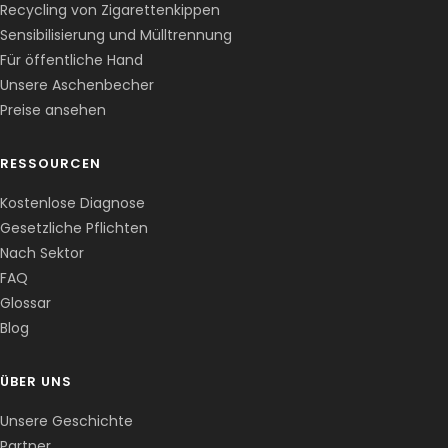
Recycling von Zigarettenkippen
Sensibilisierung und Mülltrennung
Für öffentliche Hand
Unsere Aschenbecher
Preise ansehen
RESSOURCEN
Kostenlose Diagnose
Gesetzliche Pflichten
Nach Sektor
FAQ
Corentin · Easy to Change
✕
📅
↺
Glossar
Clone du co-fondateur · En ligne
Blog
ÜBER UNS
Unsere Geschichte
Partner