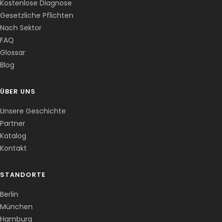
Kostenlose Diagnose
Gesetzliche Pflichten
Nach Sektor
FAQ
Corentin · Easy to Change
✕
📅
↺
Glossar
Clone du co-fondateur · En ligne
Blog
ÜBER UNS
Unsere Geschichte
Partner
Katalog
Kontakt
STANDORTE
Berlin
München
Hamburg