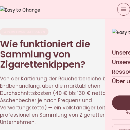
OPERATIVER LEITFADEN
Wie funktioniert die
Sammlung von
Unser
Zigarettenkippen?
Unser
Resso
Von der Kartierung der Raucherbereiche bis zur
Über 
Endbehandlung, über die marktüblichen
Durchschnittskosten (40 € bis 130 € netto pro
Aschenbecher je nach Frequenz und
Verwertungskette) — ein vollständiger Leitfaden zur
professionellen Sammlung von Zigarettenkippen im
Unternehmen.