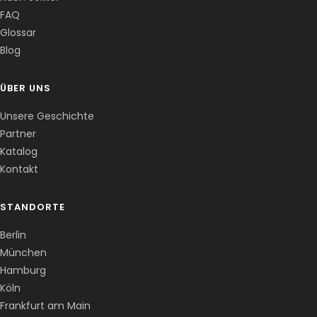
FAQ
Corentin · Easy to Change
✕
📅
↺
Glossar
Clone du co-fondateur · En ligne
Blog
ÜBER UNS
Unsere Geschichte
Partner
Katalog
Kontakt
STANDORTE
Berlin
München
Hamburg
Köln
Frankfurt am Main