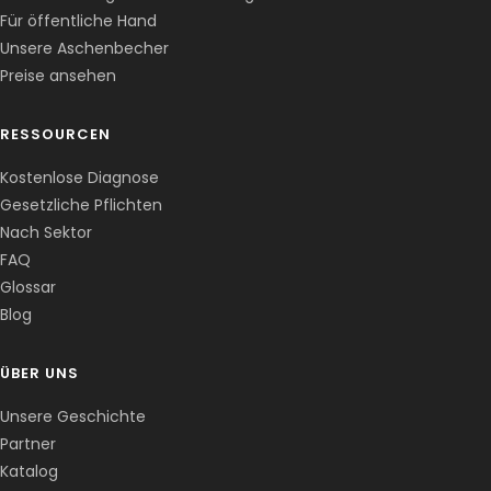
Für öffentliche Hand
Unsere Aschenbecher
Preise ansehen
RESSOURCEN
Kostenlose Diagnose
Gesetzliche Pflichten
Nach Sektor
FAQ
Corentin · Easy to Change
✕
📅
↺
Glossar
Clone du co-fondateur · En ligne
Blog
ÜBER UNS
Unsere Geschichte
Partner
Katalog