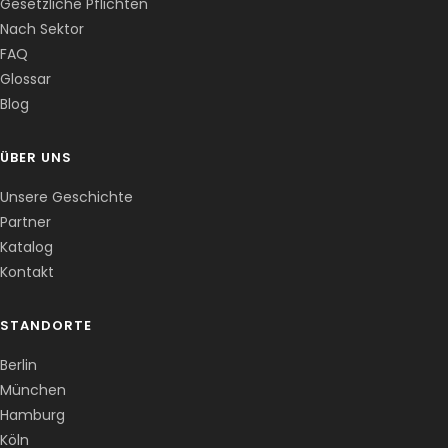
Gesetzliche Pflichten
Nach Sektor
FAQ
Corentin · Easy to Change
✕
📅
↺
Glossar
Clone du co-fondateur · En ligne
Blog
ÜBER UNS
Unsere Geschichte
Partner
Katalog
Kontakt
STANDORTE
Berlin
München
Hamburg
Köln