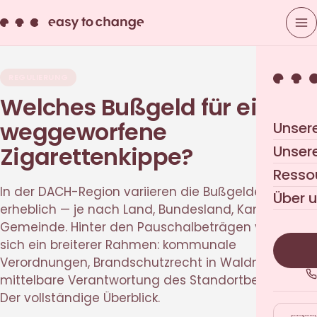
REGULIERUNG
Welches Bußgeld für eine
weggeworfene
Unser
Zigarettenkippe?
Unser
Resso
In der DACH-Region variieren die Bußgelder
Über 
erheblich — je nach Land, Bundesland, Kanton und
Gemeinde. Hinter den Pauschalbeträgen verbirgt
sich ein breiterer Rahmen: kommunale
Verordnungen, Brandschutzrecht in Waldnähe und
mittelbare Verantwortung des Standortbetreibers.
Der vollständige Überblick.