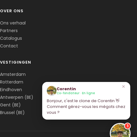
OVER ONS
Ons verhaal
Partners
Catalogus
Contact
VESTIGINGEN
Amsterdam
Rotterdam
✕
Corentin
Eindhoven
Co-fondateur · En ligne
Antwerpen (BE)
Bonjour, c'est le clone de Corentin 👋
Gent (BE)
Comment gérez-vous les mégots chez
Brussel (BE)
vous ?
1