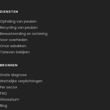
DIENSTEN
Ophaling van peuken
Recycling van peuken
Bewustwording en sortering
Voor overheden
Onze asbakken
Tarieven bekijken
BRONNEN
Corentin · Easy to Change
✕
📅
↺
Gratis diagnose
Clone du co-fondateur · En ligne
Wettelijke verplichtingen
Per sector
FAQ
Glossarium
Blog