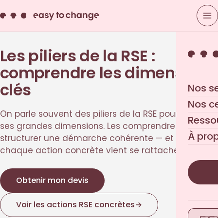
Les piliers de la RSE :
comprendre les dimensions
clés
Nos s
Nos c
On parle souvent des piliers de la RSE pour désigner
Resso
ses grandes dimensions. Les comprendre aide à
À pro
structurer une démarche cohérente — et à voir où
chaque action concrète vient se rattacher.
Obtenir mon devis
Voir les actions RSE concrètes
→