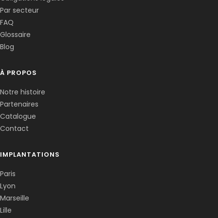
Corentin · Easy to Change
✕
📅
↺
Par secteur
Clone du co-fondateur · En ligne
FAQ
Glossaire
Blog
À PROPOS
Notre histoire
Partenaires
Catalogue
Contact
IMPLANTATIONS
Paris
Lyon
Marseille
Lille