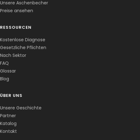
Unsere Aschenbecher
Preise ansehen
RESSOURCEN
Kostenlose Diagnose
Gesetzliche Pflichten
Nach Sektor
FAQ
Corentin · Easy to Change
✕
📅
↺
Glossar
Clone du co-fondateur · En ligne
Blog
ÜBER UNS
Unsere Geschichte
Partner
Katalog
Kontakt