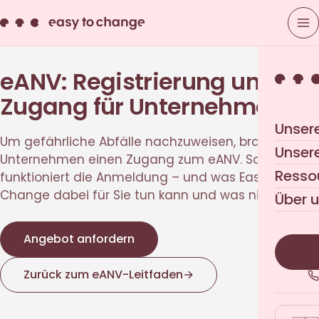
eANV: Registrierung und
Zugang für Unternehmen
Unser
Um gefährliche Abfälle nachzuweisen, brauchen
Unser
Unternehmen einen Zugang zum eANV. So
Resso
funktioniert die Anmeldung – und was Easy to
Change dabei für Sie tun kann und was nicht.
Über 
Angebot anfordern
Zurück zum eANV-Leitfaden
→