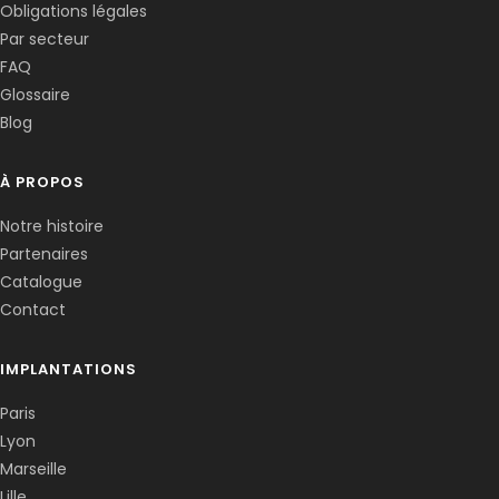
Obligations légales
Corentin · Easy to Change
✕
📅
↺
Par secteur
Clone du co-fondateur · En ligne
FAQ
Glossaire
Blog
À PROPOS
Notre histoire
Partenaires
Catalogue
Contact
IMPLANTATIONS
Paris
Lyon
Marseille
Lille