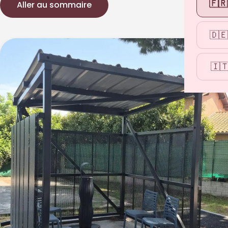
🇫🇷
Aller au sommaire
🇩🇪
🇮