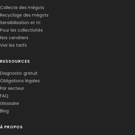
Collecte des mégots
Recyclage des mégots
Sensibilisation et tri
Pour les collectivités
Nos cendriers
Voir les tarifs
RESSOURCES
Diagnostic gratuit
Obligations légales
Corentin · Easy to Change
✕
📅
↺
Par secteur
Clone du co-fondateur · En ligne
FAQ
Glossaire
Blog
À PROPOS