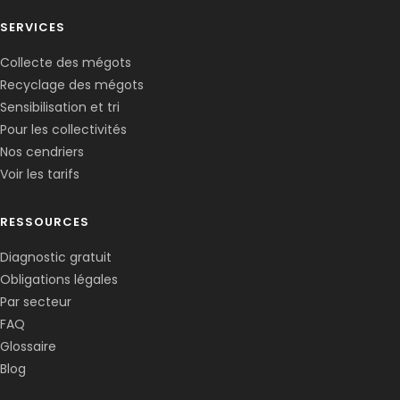
SERVICES
Collecte des mégots
Recyclage des mégots
Sensibilisation et tri
Pour les collectivités
Nos cendriers
Voir les tarifs
RESSOURCES
Diagnostic gratuit
Obligations légales
Corentin · Easy to Change
✕
📅
↺
Par secteur
Clone du co-fondateur · En ligne
FAQ
Glossaire
Blog