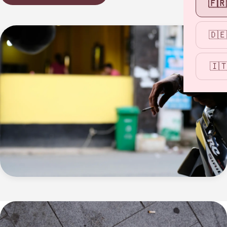
🇫🇷
🇩🇪
🇮