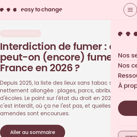
RÉGLEMENTATION
Interdiction de fumer : où
peut-on (encore) fumer en
Nos s
France en 2026 ?
Nos c
Resso
Depuis 2025, la liste des lieux sans tabac s'est
À pro
nettement allongée : plages, parcs, abribus, abords
d'écoles. Le point sur l'état du droit en 2026 — où
c'est interdit, où ça ne l'est pas, et quelles
amendes sont encourues.
Aller au sommaire