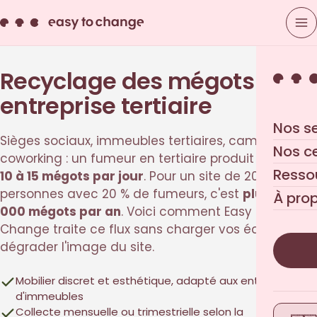
Recyclage des mégots en
entreprise tertiaire
Nos s
Sièges sociaux, immeubles tertiaires, campus,
Nos c
coworking : un fumeur en tertiaire produit environ
Resso
10 à 15 mégots par jour
. Pour un site de 200
personnes avec 20 % de fumeurs, c'est
plus de 100
À pro
000 mégots par an
. Voici comment Easy to
Change traite ce flux sans charger vos équipes ni
dégrader l'image du site.
Mobilier discret et esthétique, adapté aux entrées
d'immeubles
Collecte mensuelle ou trimestrielle selon la