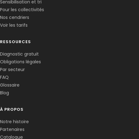
Sensibilisation et tri
Pour les collectivités
Nos cendriers
Voir les tarifs
RESSOURCES
Diagnostic gratuit
Obligations légales
Corentin · Easy to Change
✕
📅
↺
Par secteur
Clone du co-fondateur · En ligne
FAQ
Glossaire
Blog
À PROPOS
Notre histoire
Partenaires
Catalogue