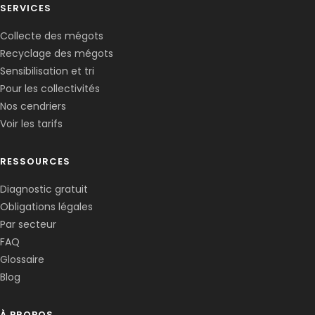
SERVICES
Collecte des mégots
Recyclage des mégots
Sensibilisation et tri
Pour les collectivités
Nos cendriers
Voir les tarifs
RESSOURCES
Diagnostic gratuit
Obligations légales
Corentin · Easy to Change
✕
📅
↺
Par secteur
Clone du co-fondateur · En ligne
FAQ
Glossaire
Blog
À PROPOS