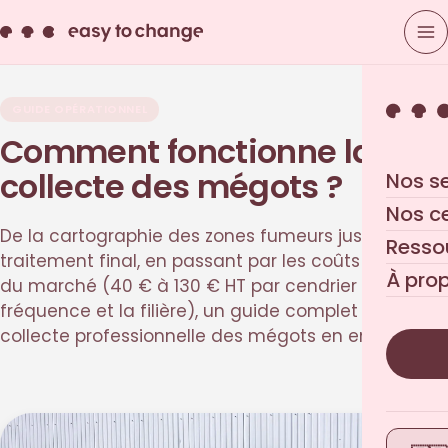
GUIDE OPÉRATIONNEL
Comment fonctionne la
collecte des mégots ?
Nos s
Nos c
De la cartographie des zones fumeurs jusqu'au
Resso
traitement final, en passant par les coûts moyens
À pro
du marché (40 € à 130 € HT par cendrier selon la
fréquence et la filière), un guide complet sur la
collecte professionnelle des mégots en entreprise.