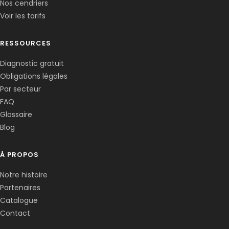
Nos cendriers
Voir les tarifs
RESSOURCES
Diagnostic gratuit
Obligations légales
Corentin · Easy to Change
✕
📅
↺
Par secteur
Clone du co-fondateur · En ligne
FAQ
Glossaire
Blog
À PROPOS
Notre histoire
Partenaires
Catalogue
Contact