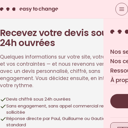
Recevez votre devis sous
24h ouvrées
Nos s
Quelques informations sur votre site, votre besoin
Nos c
et vos contraintes — et nous revenons vers vous
Resso
avec un devis personnalisé, chiffré, sans
engagement. Vous décidez ensuite, en interne, à
À pro
votre rythme.
Devis chiffré sous 24h ouvrées
Sans engagement, sans appel commercial relance non
sollicitée
Réponse directe par Paul, Guillaume ou Gautier — pas un
standard