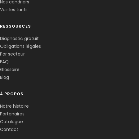
Nos cendriers
Voir les tarifs
RESSOURCES
Diagnostic gratuit
Obligations légales
Corentin · Easy to Change
✕
📅
↺
Par secteur
Clone du co-fondateur · En ligne
FAQ
Glossaire
Blog
À PROPOS
Notre histoire
Partenaires
Catalogue
Contact