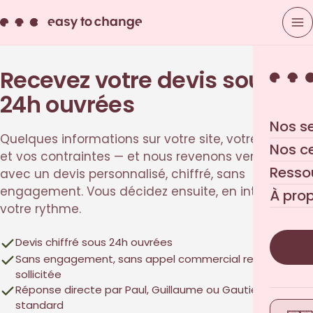
Recevez votre devis sous
24h ouvrées
Nos s
Quelques informations sur votre site, votre besoin
Nos c
et vos contraintes — et nous revenons vers vous
Resso
avec un devis personnalisé, chiffré, sans
engagement. Vous décidez ensuite, en interne, à
À pro
votre rythme.
Devis chiffré sous 24h ouvrées
Sans engagement, sans appel commercial relance non
sollicitée
Réponse directe par Paul, Guillaume ou Gautier — pas un
standard