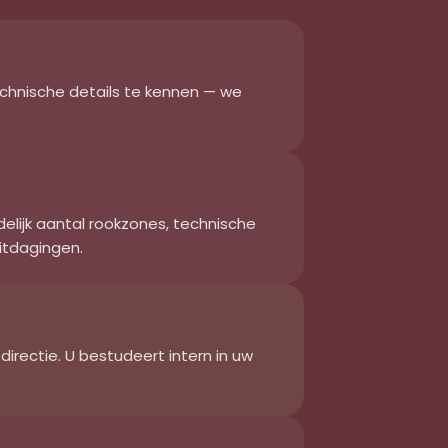
echnische details te kennen — we
elijk aantal rookzones, technische
itdagingen.
irectie. U bestudeert intern in uw