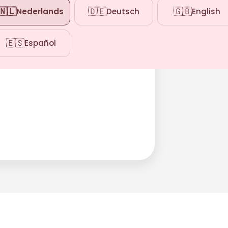
🇳🇱
🇩🇪
🇬🇧
Nederlands
Deutsch
English
🇪🇸
Español