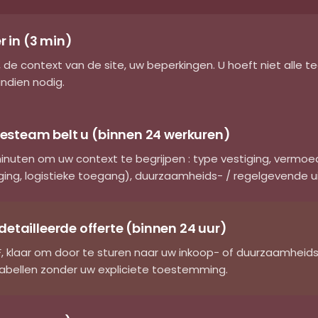
r in (3 min)
e context van de site, uw beperkingen. U hoeft niet alle t
indien nodig.
alesteam belt u (binnen 24 werkuren)
inuten om uw context te begrijpen : type vestiging, vermoed
ing, logistieke toegang), duurzaamheids- / regelgevende u
etailleerde offerte (binnen 24 uur)
 klaar om door te sturen naar uw inkoop- of duurzaamheidsd
bellen zonder uw expliciete toestemming.