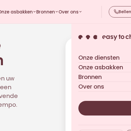
Onze asbakken
Bronnen
Over ons
Belle
e
Uw gepersonaliseerde
n
Onze diensten
Vrijblijvend · Antwoord bin
Onze asbakken
Bronnen
en uw
Over ons
 een
jvende
 tempo.