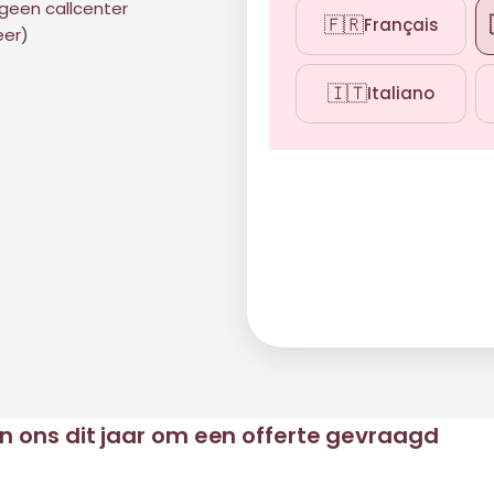
geen callcenter
🇫🇷
Français
eer)
🇮🇹
Italiano
en ons dit jaar om een offerte gevraagd