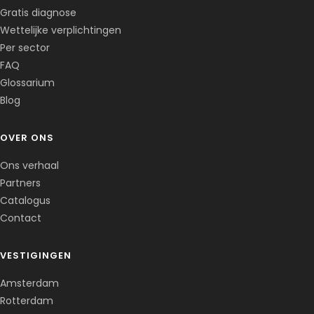
Corentin · Easy to Change
✕
📅
↺
Gratis diagnose
Clone du co-fondateur · En ligne
Wettelijke verplichtingen
Per sector
FAQ
Glossarium
Blog
OVER ONS
Ons verhaal
Partners
Catalogus
Contact
VESTIGINGEN
Amsterdam
Rotterdam