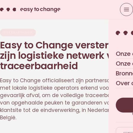
PARTNERSCHAP
Easy to Change versterkt
zijn logistieke netwerk voor
Onze 
traceerbaarheid
Onze
Bronn
Easy to Change officialiseert zijn partnerschappen
Over 
met lokale logistieke operators erkend voor
gevaarlijk afval, om de volledige traceerbaarheid
van opgehaalde peuken te garanderen van de
klantsite tot de eindverwerking, in Nederland en
België.