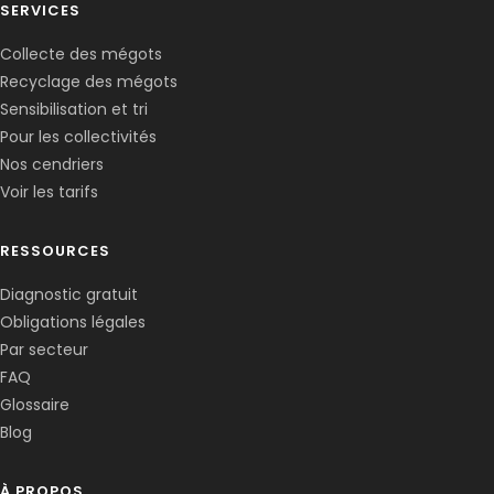
SERVICES
Collecte des mégots
Recyclage des mégots
Sensibilisation et tri
Pour les collectivités
Nos cendriers
Voir les tarifs
RESSOURCES
Diagnostic gratuit
Obligations légales
Corentin · Easy to Change
✕
📅
↺
Par secteur
Clone du co-fondateur · En ligne
FAQ
Glossaire
Blog
À PROPOS