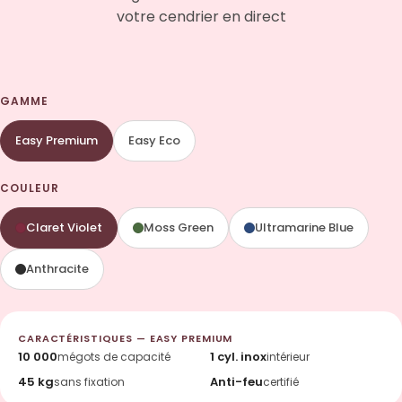
votre cendrier en direct
GAMME
Easy Premium
Easy Eco
COULEUR
Claret Violet
Moss Green
Ultramarine Blue
Anthracite
CARACTÉRISTIQUES — EASY PREMIUM
10 000
1 cyl. inox
mégots de capacité
intérieur
45 kg
Anti-feu
sans fixation
certifié