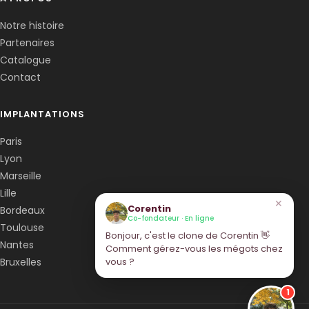
Notre histoire
Partenaires
Catalogue
Contact
IMPLANTATIONS
Paris
Lyon
Marseille
Lille
✕
Corentin
Bordeaux
Co-fondateur · En ligne
Toulouse
Bonjour, c'est le clone de Corentin 👋
Nantes
Comment gérez-vous les mégots chez
Bruxelles
vous ?
1