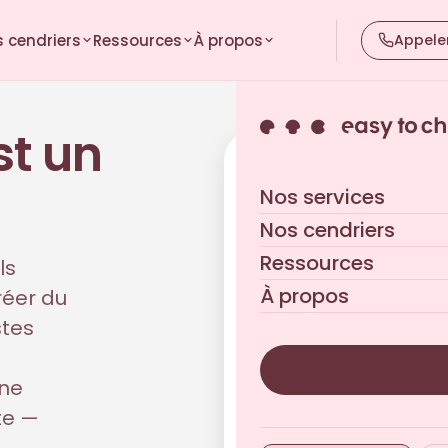
 cendriers
Ressources
À propos
Appele
st un
Discutons de votre pr
Nos services
Réponse sous 24h ouvrées
Nos cendriers
Ressources
ls
À propos
créer du
stes
une
te —