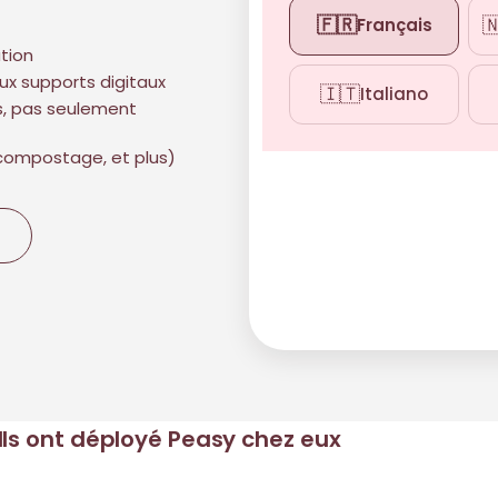
🇫🇷

Français
tion
ux supports digitaux
🇮🇹
Italiano
és, pas seulement
(compostage, et plus)
Ils ont déployé Peasy chez eux