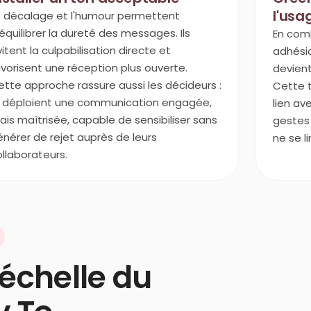
l'usa
e décalage et l'humour permettent
équilibrer la dureté des messages. Ils
En com
itent la culpabilisation directe et
adhésion
vorisent une réception plus ouverte.
devient
ette approche rassure aussi les décideurs :
Cette 
ls déploient une communication engagée,
lien av
is maîtrisée, capable de sensibiliser sans
gestes
énérer de rejet auprès de leurs
ne se li
llaborateurs.
échelle du