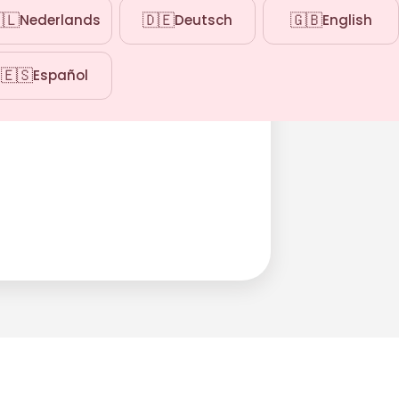
🇱
🇩🇪
🇬🇧
Nederlands
Deutsch
English
🇪🇸
Español