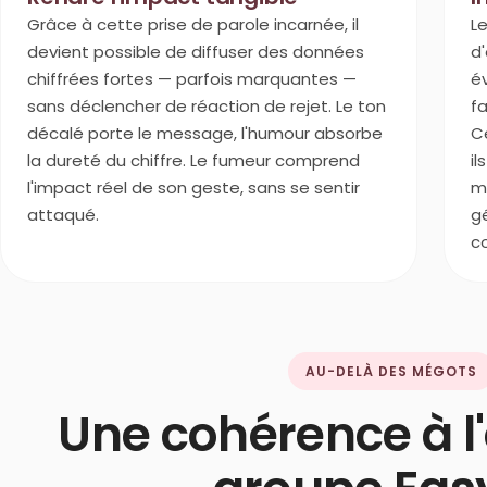
Grâce à cette prise de parole incarnée, il
L
devient possible de diffuser des données
d'
chiffrées fortes — parfois marquantes —
év
sans déclencher de réaction de rejet. Le ton
fa
décalé porte le message, l'humour absorbe
C
la dureté du chiffre. Le fumeur comprend
i
l'impact réel de son geste, sans se sentir
ma
attaqué.
g
co
AU-DELÀ DES MÉGOTS
Une cohérence à l'