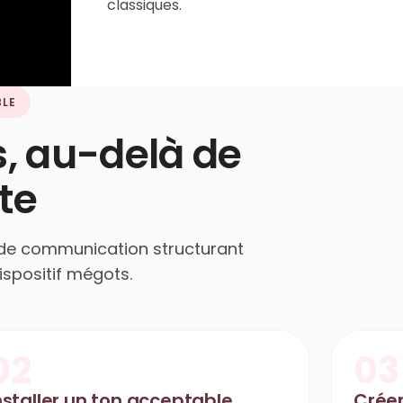
classiques.
BLE
s, au-delà de
te
l de communication structurant
ispositif mégots.
02
03
nstaller un ton acceptable
Créer