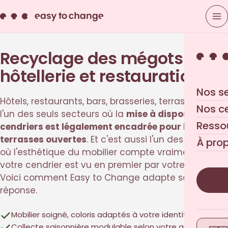
Recyclage des mégots en
hôtellerie et restauration
Nos s
Hôtels, restaurants, bars, brasseries, terrasses : c'est
Nos c
l'un des seuls secteurs où la
mise à disposition de
Resso
cendriers est légalement encadrée pour les
terrasses ouvertes
. Et c'est aussi l'un des secteurs
À pro
où l'esthétique du mobilier compte vraiment —
votre cendrier est vu en premier par votre client.
Voici comment Easy to Change adapte sa
réponse.
Mobilier soigné, coloris adaptés à votre identité visuelle
Collecte saisonnière modulable selon votre activité