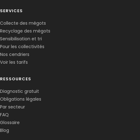
SERVICES
Collecte des mégots
Recyclage des mégots
Sensibilisation et tri
Pour les collectivités
Nos cendriers
Voir les tarifs
RESSOURCES
Diagnostic gratuit
Obligations légales
Corentin · Easy to Change
✕
📅
↺
Par secteur
Clone du co-fondateur · En ligne
FAQ
Glossaire
Blog