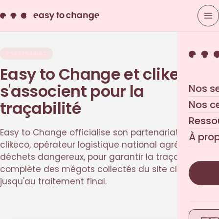
PARTENARIAT
Easy to Change et clikeco
s'associent pour la
Nos s
traçabilité
Nos c
Resso
Easy to Change officialise son partenariat avec
À pro
clikeco, opérateur logistique national agréé
déchets dangereux, pour garantir la traçabilité
complète des mégots collectés du site client
jusqu'au traitement final.