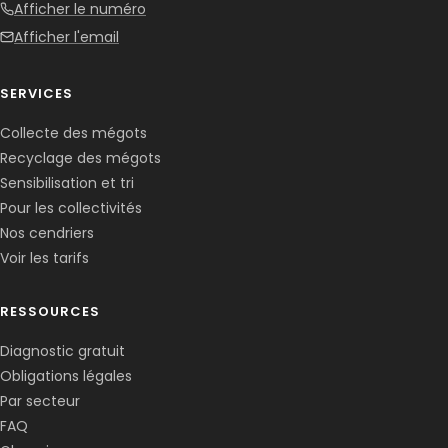
Afficher le numéro
Afficher l'email
SERVICES
Collecte des mégots
Recyclage des mégots
Sensibilisation et tri
Pour les collectivités
Nos cendriers
Voir les tarifs
RESSOURCES
Diagnostic gratuit
Obligations légales
Corentin · Easy to Change
✕
📅
↺
Par secteur
Clone du co-fondateur · En ligne
FAQ