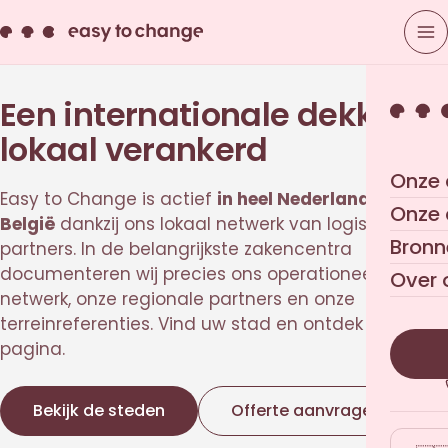
Een internationale dekking,
lokaal verankerd
Onze 
Easy to Change is actief
in heel Nederland en
Onze
België
dankzij ons lokaal netwerk van logistieke
Bronn
partners. In de belangrijkste zakencentra
documenteren wij precies ons operationeel
Over 
netwerk, onze regionale partners en onze
terreinreferenties. Vind uw stad en ontdek de lokale
pagina.
Bekijk de steden
Offerte aanvragen
→