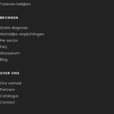
Tarieven bekijken
BRONNEN
Corentin · Easy to Change
✕
📅
↺
Gratis diagnose
Clone du co-fondateur · En ligne
Wettelijke verplichtingen
Per sector
FAQ
Glossarium
Blog
OVER ONS
Ons verhaal
Partners
Catalogus
Contact