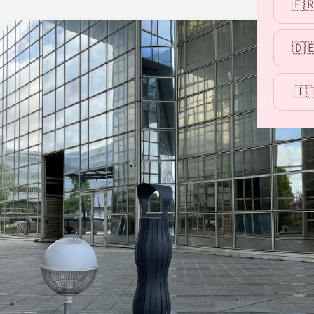
🇫
🇩
🇮