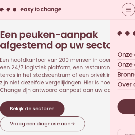
Een peuken-aanpak
afgestemd op uw sector
Onze 
Een hoofdkantoor van 200 mensen in open-space,
Onze
een 24/7 logistiek platform, een restaurant met
Bronn
terras in het stadscentrum of een privékliniek — dat
zijn niet dezelfde vergelijkingen. Hier is hoe Easy to
Over 
Change zijn antwoord aanpast aan uw activiteit.
Bekijk de sectoren
Vraag een diagnose aan
→