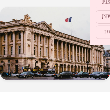
🇫
🇩
🇮